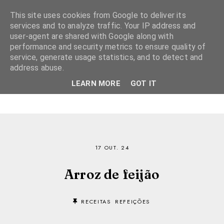
This site uses cookies from Google to deliver its
services and to analyze traffic. Your IP address and
user-agent are shared with Google along with
performance and security metrics to ensure quality of
service, generate usage statistics, and to detect and
address abuse.
LEARN MORE
GOT IT
17 OUT. 24
Arroz de feijão
RECEITAS
REFEIÇÕES