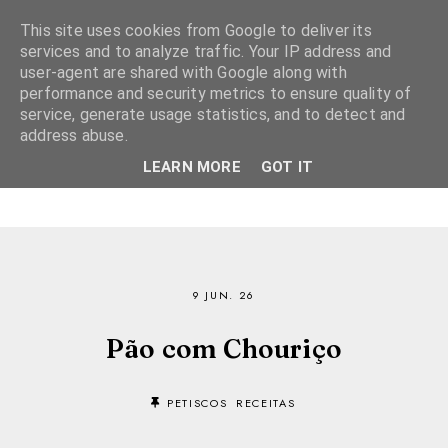
This site uses cookies from Google to deliver its
services and to analyze traffic. Your IP address and
user-agent are shared with Google along with
performance and security metrics to ensure quality of
service, generate usage statistics, and to detect and
address abuse.
LEARN MORE
GOT IT
9 JUN. 26
Pão com Chouriço
PETISCOS
RECEITAS