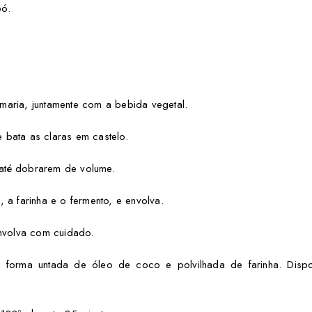
pó.
aria, juntamente com a bebida vegetal.
bata as claras em castelo.
até dobrarem de volume.
 a farinha e o fermento, e envolva.
envolva com cuidado.
forma untada de óleo de coco e polvilhada de farinha. Disp