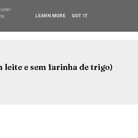
 user-
ce,
LEARN MORE
GOT IT
leite e sem farinha de trigo)