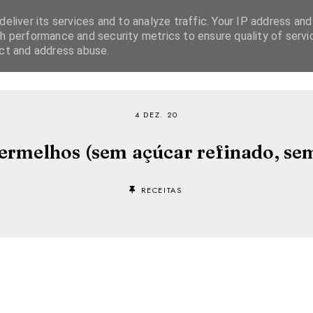
eliver its services and to analyze traffic. Your IP address and
h performance and security metrics to ensure quality of servi
ect and address abuse.
SOBRE
RECEITAS
EBOOKS
TVI PLAYER
4 DEZ. 20
ermelhos (sem açúcar refinado, sem 
RECEITAS