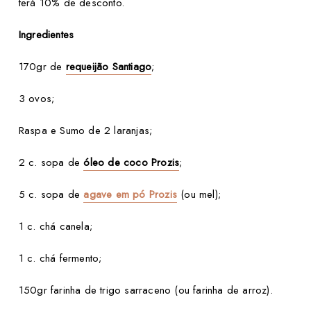
terá 10% de desconto.
Ingredientes
170gr de
requeijão Santiago
;
3 ovos;
Raspa e Sumo de 2 laranjas;
2 c. sopa de
óleo de coco Prozis
;
5 c. sopa de
agave em pó Prozis
(ou mel);
1 c. chá canela;
1 c. chá fermento;
150gr farinha de trigo sarraceno (ou farinha de arroz).