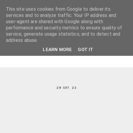
This site uses cookies from Google to deliver its
services and to analyze traffic. Your IP address and
user-agent are shared with Google along with
performance and security metrics to ensure quality of
service, generate usage statistics, and to detect and
address abuse.
LEARN MORE
GOT IT
28 SET. 23