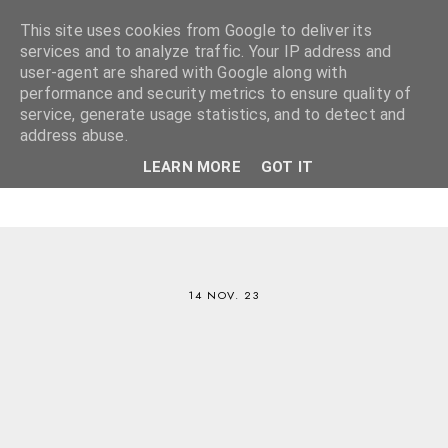
This site uses cookies from Google to deliver its
services and to analyze traffic. Your IP address and
user-agent are shared with Google along with
performance and security metrics to ensure quality of
service, generate usage statistics, and to detect and
address abuse.
LEARN MORE
GOT IT
14 NOV. 23