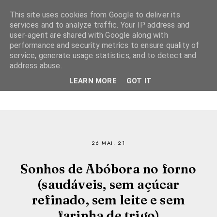
This site uses cookies from Google to deliver its
services and to analyze traffic. Your IP address and
user-agent are shared with Google along with
performance and security metrics to ensure quality of
service, generate usage statistics, and to detect and
address abuse.
LEARN MORE
GOT IT
26 MAI. 21
Sonhos de Abóbora no forno
(saudáveis, sem açúcar
refinado, sem leite e sem
farinha de trigo)