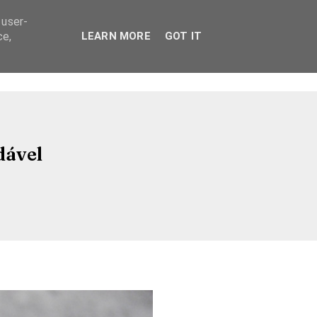
 user-
ce,
LEARN MORE
GOT IT
dável