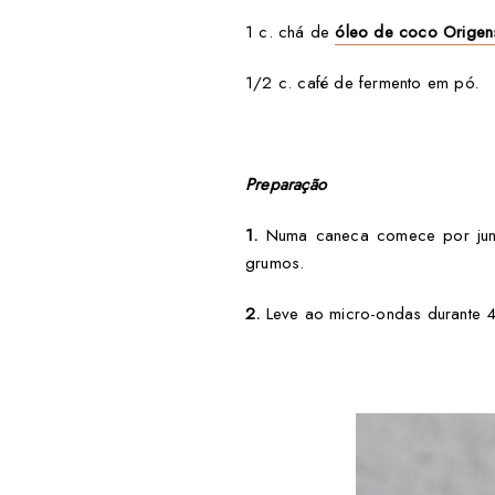
1 c. chá de
óleo de coco Origen
1/2 c. café de fermento em pó.
Preparação
1.
Numa caneca comece por junta
grumos.
2.
Leve ao micro-ondas durante 45