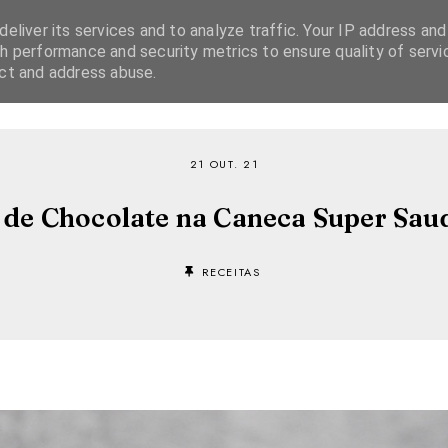
eliver its services and to analyze traffic. Your IP address and
h performance and security metrics to ensure quality of servi
ect and address abuse.
SOBRE
RECEITAS
EBOOKS
TVI PLAYER
21 OUT. 21
 de Chocolate na Caneca Super Sau
RECEITAS