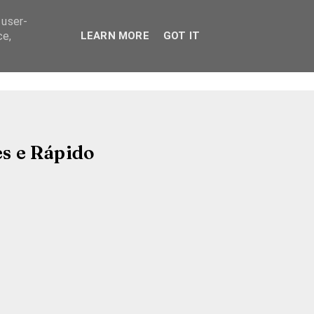
 user-
ce,
LEARN MORE
GOT IT
s e Rápido