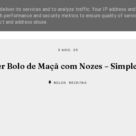
eliver its services and to analyze traffic. Your IP address and
h performance and security metrics to ensure quality of servi
ect and address abuse.
SOBRE
RECEITAS
EBOOKS
TVI PLAYER
5 AGO. 25
r Bolo de Maçã com Nozes – Simple
BOLOS
RECEITAS