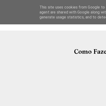
This site uses cookies from Google to d
agent are shared with Google along wit
generate usage statistics, and to det
Como Faze